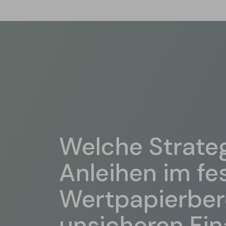
Welche Strateg
Anleihen im fe
Wertpapierber
unsicheren Fi