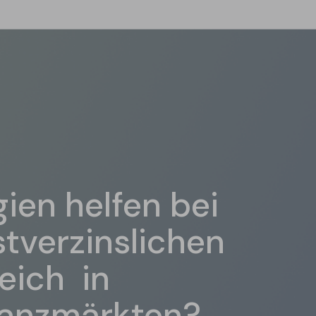
ien helfen bei
stverzinslichen
eich in
nanzmärkten?